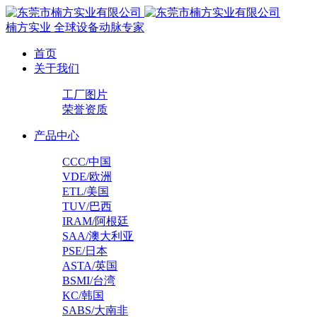
楠方实业
全球设备动脉专家
首页
关于我们
工厂图片
荣誉资质
产品中心
CCC/中国
VDE/欧洲
ETL/美国
TUV/巴西
IRAM/阿根廷
SAA/澳大利亚
PSE/日本
ASTA/英国
BSMI/台湾
KC/韩国
SABS/大南非