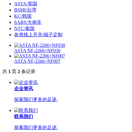
ASTA/英国
BSMI/台湾
KC/韩国
SABS/大南非
NTC/泰国
各类线上开关/端子定制
ASTA NF-2266+NF030
ASTA NF-2266+NF007
共
1
页
2
条记录
企业资讯
探索我们更多的足迹.
联系我们
探索我们更多的足迹.