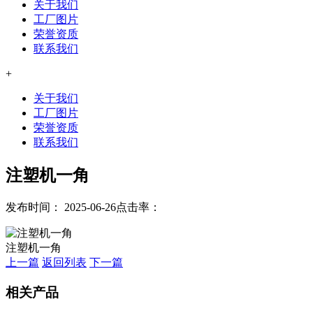
关于我们
工厂图片
荣誉资质
联系我们
+
关于我们
工厂图片
荣誉资质
联系我们
注塑机一角
发布时间： 2025-06-26
点击率：
注塑机一角
上一篇
返回列表
下一篇
相关产品