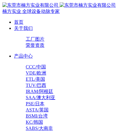
楠方实业
全球设备动脉专家
首页
关于我们
工厂图片
荣誉资质
产品中心
CCC/中国
VDE/欧洲
ETL/美国
TUV/巴西
IRAM/阿根廷
SAA/澳大利亚
PSE/日本
ASTA/英国
BSMI/台湾
KC/韩国
SABS/大南非