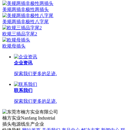
美规两插非极性两插头
美规两插非极性八字尾
欧规三插品字尾2
欧规母插头
企业资讯
探索我们更多的足迹.
联系我们
探索我们更多的足迹.
楠方实业
Nanfang Industrial
插头电源线生产企业