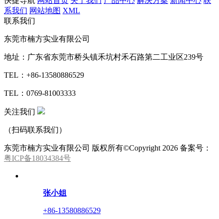
快捷导航
网站首页
关于我们
产品中心
解决方案
新闻中心
联
系我们
网站地图
XML
联系我们
东莞市楠方实业有限公司
地址：广东省东莞市桥头镇禾坑村禾石路第二工业区239号
TEL：+86-13580886529
TEL：0769-81003333
关注我们
（扫码联系我们）
东莞市楠方实业有限公司 版权所有©Copyright
2026 备案号：
粤ICP备18034384号
张小姐
+86-13580886529