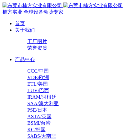
楠方实业
全球设备动脉专家
首页
关于我们
工厂图片
荣誉资质
产品中心
CCC/中国
VDE/欧洲
ETL/美国
TUV/巴西
IRAM/阿根廷
SAA/澳大利亚
PSE/日本
ASTA/英国
BSMI/台湾
KC/韩国
SABS/大南非