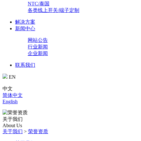
NTC/泰国
各类线上开关/端子定制
解决方案
新闻中心
网站公告
行业新闻
企业新闻
联系我们
EN
中文
简体中文
English
关于我们
About Us
关于我们
>
荣誉资质