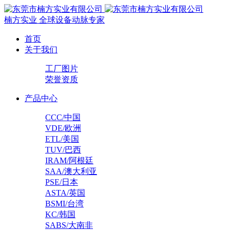
楠方实业
全球设备动脉专家
首页
关于我们
工厂图片
荣誉资质
产品中心
CCC/中国
VDE/欧洲
ETL/美国
TUV/巴西
IRAM/阿根廷
SAA/澳大利亚
PSE/日本
ASTA/英国
BSMI/台湾
KC/韩国
SABS/大南非